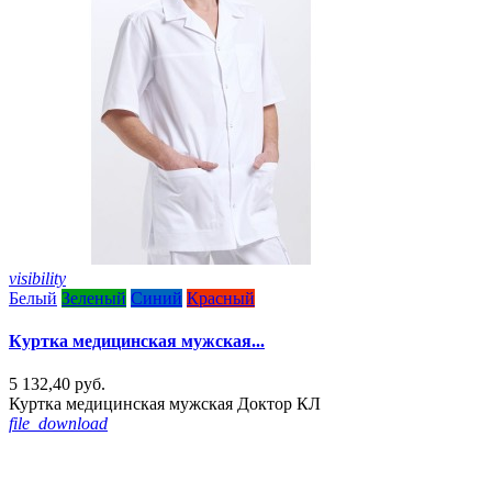
visibility
v
Белый
Зеленый
Синий
Красный
Куртка медицинская мужская...
5 132,40 руб.
5
Куртка медицинская мужская Доктор КЛ
К
file_download
f