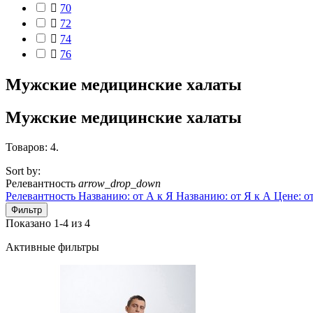

70

72

74

76
Мужские медицинские халаты
Мужские медицинские халаты
Товаров: 4.
Sort by:
Релевантность
arrow_drop_down
Релевантность
Названию: от А к Я
Названию: от Я к А
Цене: о
Фильтр
Показано 1-4 из 4
Активные фильтры