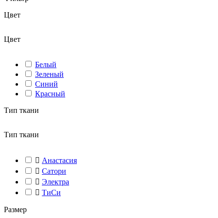
Цвет
Цвет
Белый
Зеленый
Синий
Красный
Тип ткани
Тип ткани

Анастасия

Сатори

Электра

ТиСи
Размер