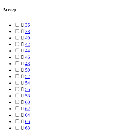
Размер

36

38

40

42

44

46

48

50

52

54

56

58

60

62

64

66

68