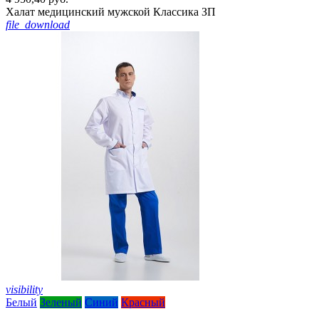
Халат медицинский мужской Классика ЗП
file_download
visibility
Белый
Зеленый
Синий
Красный