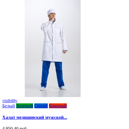
visibility
Белый
Зеленый
Синий
Красный
Халат медицинский мужской...
4 950,40 руб.