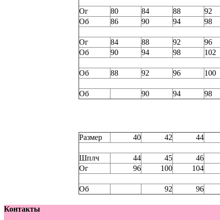
Ог
80
84
88
92
Об
86
90
94
98
Ог
84
88
92
96
Об
90
94
98
102
Об
88
92
96
100
Об
90
94
98
Размер
40
42
44
Шплч
44
45
46
Ог
96
100
104
Об
92
96
Контакты