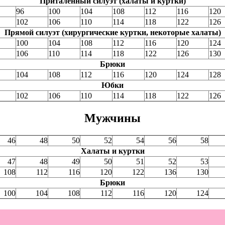
Приталенный силуэт (халаты и куртки)
96
100
104
108
112
116
120
102
106
110
114
118
122
126
Прямой силуэт (хирургические куртки, некоторые халаты)
100
104
108
112
116
120
124
106
110
114
118
122
126
130
Брюки
104
108
112
116
120
124
128
Юбки
102
106
110
114
118
122
126
Мужчины
46
48
50
52
54
56
58
Халаты и куртки
47
48
49
50
51
52
53
108
112
116
120
122
136
130
Брюки
100
104
108
112
116
120
124