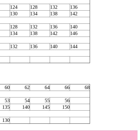
124
128
132
136
130
134
138
142
128
132
136
140
134
138
142
146
132
136
140
144
60
62
64
66
68
53
54
55
56
135
140
145
150
130